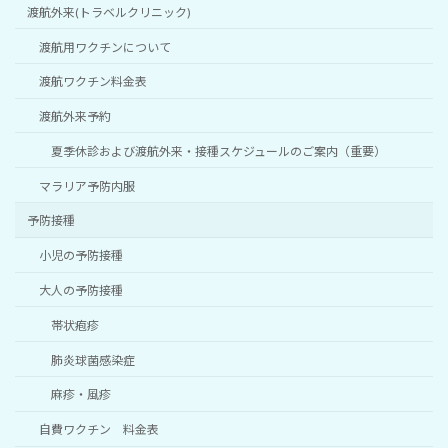
渡航外来(トラベルクリニック)
渡航用ワクチンについて
渡航ワクチン料金表
渡航外来予約
夏季休診および渡航外来・接種スケジュールのご案内（重要）
マラリア予防内服
予防接種
小児の予防接種
大人の予防接種
帯状疱疹
肺炎球菌感染症
麻疹・風疹
自費ワクチン 料金表