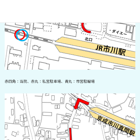
赤四角：当院、赤丸：私営駐車場、青丸：市営駐輪場